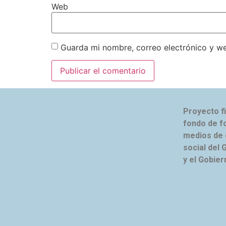
Web
Guarda mi nombre, correo electrónico y w
Proyecto f
fondo de f
medios de
social del 
y el Gobier